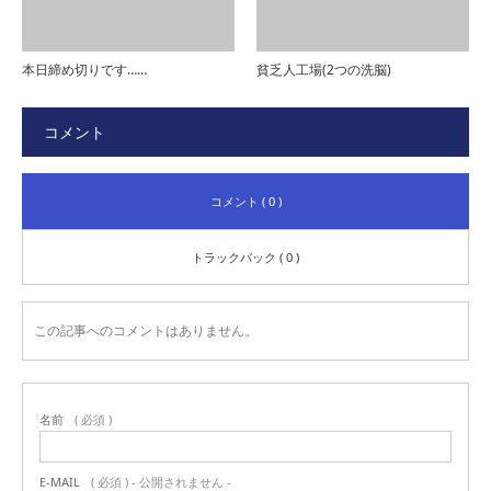
本日締め切りです……
貧乏人工場(2つの洗脳)
コメント
コメント ( 0 )
トラックバック ( 0 )
この記事へのコメントはありません。
名前
( 必須 )
E-MAIL
( 必須 ) - 公開されません -