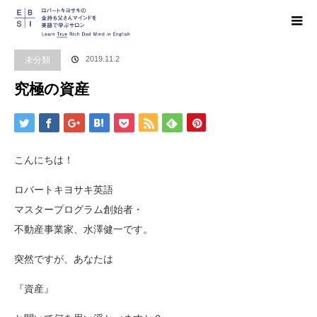
ホーム
ブログ
未分類
究極の資産
未分類
2019.11.2
究極の資産
こんにちは！
ロバートキヨサキ英語
マスタープログラム創始者・
不動産事業家、水澤健一です。
突然ですが、あなたは
『資産』